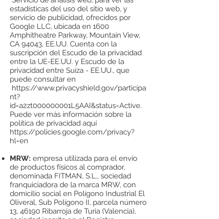
Servicio de análisis web, para ver las
estadísticas del uso del sitio web, y
servicio de publicidad, ofrecidos por
Google LLC, ubicada en 1600
Amphitheatre Parkway, Mountain View,
CA 94043, EE.UU. Cuenta con la
suscripción del Escudo de la privacidad
entre la UE-EE.UU. y Escudo de la
privacidad entre Suiza - EE.UU., que
puede consultar en
https://www.privacyshield.gov/participa
nt?
id=a2zt000000001L5AAI&status=Active.
Puede ver más información sobre la
política de privacidad aquí
https://policies.google.com/privacy?
hl=en
MRW:
empresa utilizada para el envío
de productos físicos al comprador,
denominada FITMAN, S.L., sociedad
franquiciadora de la marca MRW, con
domicilio social en Polígono Industrial El
Oliveral, Sub Polígono II, parcela número
13, 46190 Ribarroja de Turia (Valencia),