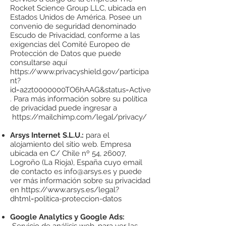
Rocket Science Group LLC, ubicada en
Estados Unidos de América. Posee un
convenio de seguridad denominado
Escudo de Privacidad, conforme a las
exigencias del Comité Europeo de
Protección de Datos que puede
consultarse aquí
https://www.privacyshield.gov/participa
nt?
id=a2zt0000000TO6hAAG&status=Active
.
Para más información sobre su política
de privacidad puede ingresar a
https://mailchimp.com/legal/privacy/
Arsys Internet S.L.U.:
para el
alojamiento del sitio web. Empresa
ubicada en C/ Chile nº 54, 26007,
Logroño (La Rioja), España cuyo email
de contacto es
info@arsys.es
y puede
ver más información sobre su privacidad
en
https://www.arsys.es/legal?
dhtml=politica-proteccion-datos
Google Analytics y Google Ads: