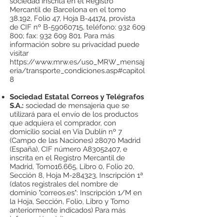
sociedad inscrita en el Registro
Mercantil de Barcelona en el tomo
38.192, Folio 47, Hoja B-44174, provista
de CIF nº B-59060715, teléfono:
932 609
800
; fax:
932 609 801
. Para más
información sobre su privacidad puede
visitar
https://www.mrw.es/uso_MRW_mensaj
eria/transporte_condiciones.asp#capitol
8
Sociedad Estatal Correos y Telégrafos
S.A.:
sociedad de mensajería que se
utilizará para el envío de los productos
que adquiera el comprador, con
domicilio social en Vía Dublín nº 7
(Campo de las Naciones) 28070 Madrid
(España), CIF número A83052407, e
inscrita en el Registro Mercantil de
Madrid, Tomo16.665, Libro 0, Folio 20,
Sección 8, Hoja M-284323, Inscripción 1ª
(datos registrales del nombre de
dominio "correos.es": Inscripción 1/M en
la Hoja, Sección, Folio, Libro y Tomo
anteriormente indicados) Para más