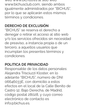
web www.bichus.es al sitio web
www.bichusclub.com, siendo ambos
igualmente administrados por “BICHUS”,
por lo que se aplicarán estos mismos
términos y condiciones.
DERECHO DE EXCLUSIÓN
“BICHUS” se reserva el derecho a
denegar o retirar el acceso al sitio web
y/o los servicios ofrecidos sin necesidad
de preaviso, a instancia propia o de un
tercero, a aquellos usuarios que
incumplan los presentes términos y
condiciones.
POLITICA DE PRIVACIDAD
Responsable de los datos personales:
Alejandra Trisciuzzi Kloster, en lo
adelante “BICHUS”, número de DNI
06646033E, con domicilio a estos
efectos en el local de la Calle Benito de
Castro 12, Bajo Derecha, de Madrid,
código postal 28028, y cuyo correo
electrónico de contacto es
info@bichus.es
.