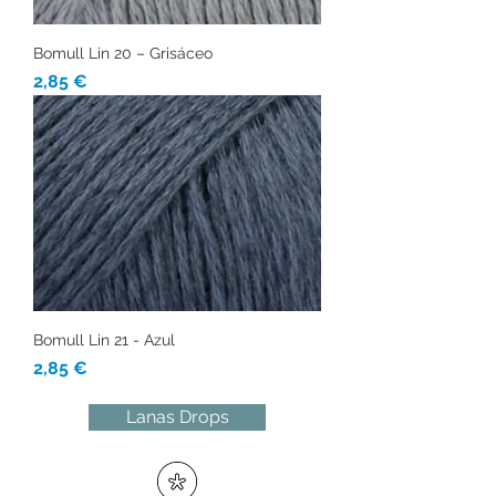
Bomull Lin 20 – Grisáceo
Precio
2,85 €
Bomull Lin 21 - Azul
Precio
2,85 €
Lanas Drops