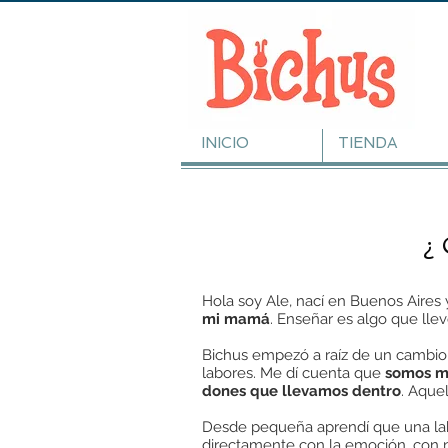
INICIO
TIENDA
Hola soy Ale ...
¿
Hola soy Ale, nací en Buenos Aires 
mi mamá
. Enseñar es algo que lle
Bichus empezó a raíz de un cambio 
labores. Me dí cuenta que
somos má
dones que llevamos dentro
. Aque
Desde pequeña aprendí que una la
directamente con la emoción, con 