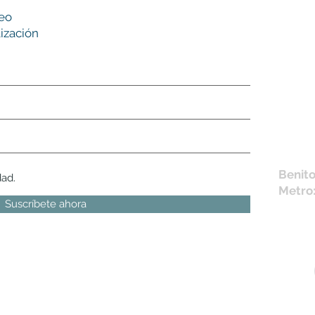
Nues
reo
tie
ización
L,
M, X,
Sábad
Los en
la fich
Móvil 
bichus
Benito
dad.
Metro
Suscríbete ahora
 ofertas e información relacionada con nuestra actividad