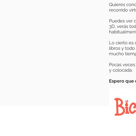
Quieres cono
recorrido virt
Puedes ver c
3D, verás t
habitualmen
Lo cierto es
libros y tod
mucho tiemp
Pocas veces p
y colocada.
Espero que d