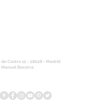
tros horarios de
nda
 J, V: de 10.30 a 20.30hs
os
: 11 a 14 y de 16 a 19hs
contraras siempre actualizados en
a de Google
/ WhatsApp
+34 675 975 675
.es@gmail.com
 de Castro 12 - 28028 - Madrid
: Manuel Becerra