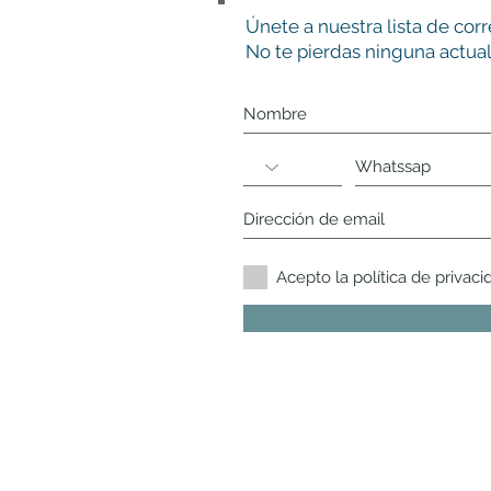
Únete a nuestra lista de cor
No te pierdas ninguna actual
Acepto la política de privaci
Responsable:
Alejandra Trisciuzzi
Finalidad:
Enviarte nuevos contenidos,