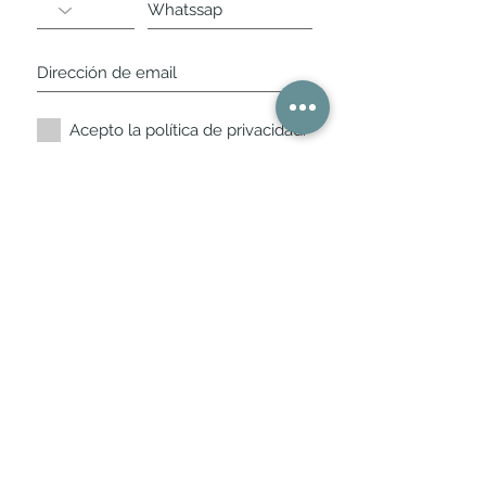
Acepto la política de privacidad.
Suscríbete ahora
Nuestros horarios de
tienda
L,
M, X, J, V: de 10.30 a 20.30hs
Sábados
: 11 a 14 y de 16 a 19hs
Los encontraras siempre actualizados en
la ficha de Google