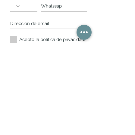
Acepto la política de privacidad.
Suscríbete ahora
Nuestros horarios de
tienda
L,
M, X, J, V: de 10.30 a 20.30hs
Sábados
: 11 a 14 y de 16 a 19hs
Los encontraras siempre actualizados en
la ficha de Google