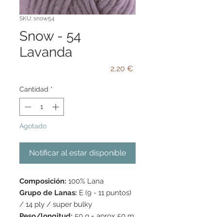
SKU: snow54
Snow - 54
Lavanda
Precio
2,20 €
Cantidad
*
Agotado
Notificar al estar disponible
Composición:
100% Lana
Grupo de Lanas:
E (9 - 11 puntos)
/ 14 ply / super bulky
Peso/longitud:
50 g = aprox 50 m