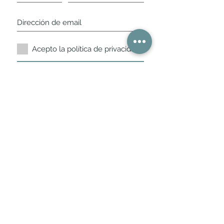
Acepto la política de privacidad.
Suscríbete ahora
Nuestros horarios de
tienda
L,
M, X, J, V: de 10.30 a 20.30hs
Sábados
: 11 a 14 y de 16 a 19hs
Los encontraras siempre actualizados en
la ficha de Google
Móvil / WhatsApp
+34 675 975 675