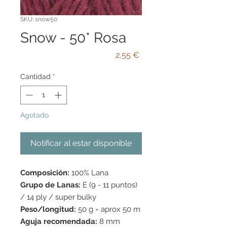
SKU: snow50
Snow - 50* Rosa
Precio
2,55 €
Cantidad
*
Agotado
Notificar al estar disponible
Composición:
100% Lana
Grupo de Lanas:
E (9 - 11 puntos)
/ 14 ply / super bulky
Peso/longitud:
50 g = aprox 50 m
Aguja recomendada:
8 mm