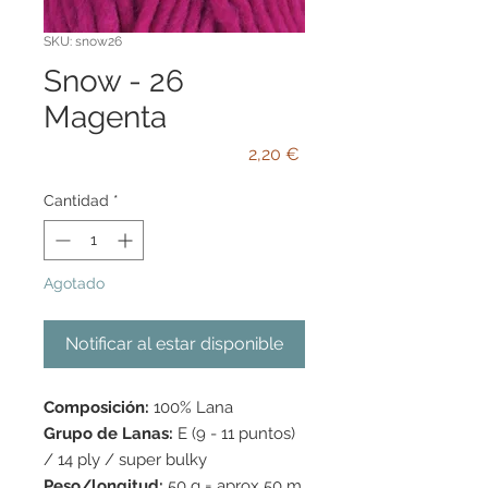
SKU: snow26
Snow - 26
Magenta
Precio
2,20 €
Cantidad
*
Agotado
Notificar al estar disponible
Composición:
100% Lana
Grupo de Lanas:
E (9 - 11 puntos)
/ 14 ply / super bulky
Peso/longitud:
50 g = aprox 50 m