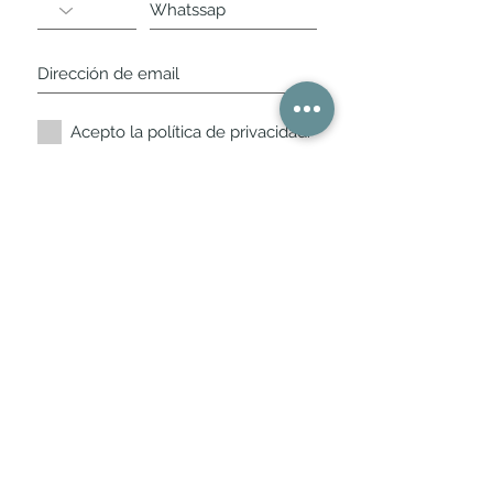
Acepto la política de privacidad.
Suscríbete ahora
Nuestros horarios de
tienda
L,
M, X, J, V: de 10.30 a 20.30hs
Sábados
: 11 a 14 y de 16 a 19hs
Los encontraras siempre actualizados en
la ficha de Google