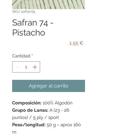
SKU: safran74
Safran 74 -
Pistacho
Precio
1,55 €
Cantidad
*
Agregar al carrito
Composición:
100% Algodón
Grupo de Lanas:
A (23 - 26
puntos) / 5 ply / sport
Peso/longitud:
50 g = aprox 160
m