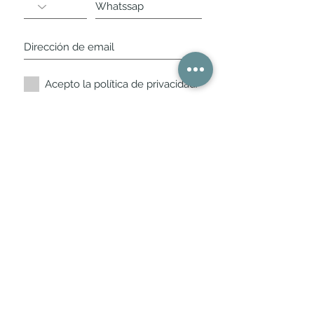
Acepto la política de privacidad.
Suscríbete ahora
Nuestros horarios de
tienda
L,
M, X, J, V: de 10.30 a 20.30hs
Sábados
: 11 a 14 y de 16 a 19hs
Los encontraras siempre actualizados en
la ficha de Google