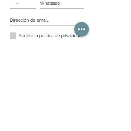
Acepto la política de privacidad.
Suscríbete ahora
Nuestros horarios de
tienda
L,
M, X, J, V: de 10.30 a 20.30hs
Sábados
: 11 a 14 y de 16 a 19hs
Los encontraras siempre actualizados en
la ficha de Google