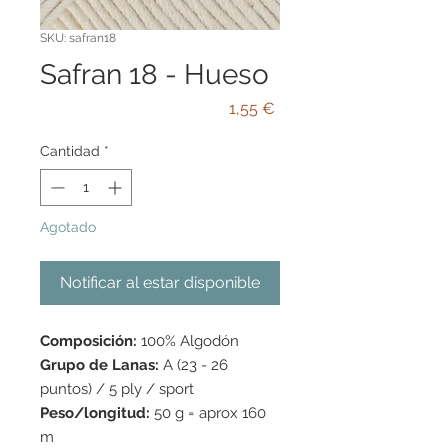
SKU: safran18
Safran 18 - Hueso
Precio
1,55 €
Cantidad
*
Agotado
Notificar al estar disponible
Composición:
100% Algodón
Grupo de Lanas:
A (23 - 26
puntos) / 5 ply / sport
Peso/longitud:
50 g = aprox 160
m