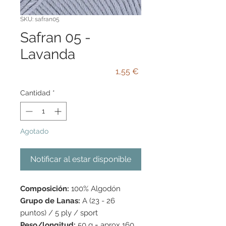
SKU: safran05
Safran 05 -
Lavanda
Precio
1,55 €
Cantidad
*
Agotado
Notificar al estar disponible
Composición:
100% Algodón
Grupo de Lanas:
A (23 - 26
puntos) / 5 ply / sport
Peso/longitud:
50 g = aprox 160