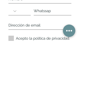
Acepto la política de privacidad.
Suscríbete ahora
Nuestros horarios de
tienda
L,
M, X, J, V: de 10.30 a 20.30hs
Sábados
: 11 a 14 y de 16 a 19hs
Los encontraras siempre actualizados en
la ficha de Google