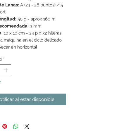
de Lanas:
A (23 - 26 puntos) / 5
ort
ongitud:
50 g = aprox 160 m
recomendada:
3 mm
a:
10 x 10 cm = 24 p x 32 hileras
a máquina en el ciclo delicado
Secar en horizontal
d
*
o
tificar al estar disponible