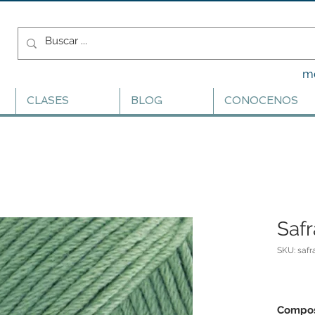
m
CLASES
BLOG
CONOCENOS
Safr
SKU: safr
Compos