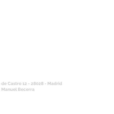
tros horarios de
nda
 J, V: de 10.30 a 20.30hs
os
: 11 a 14 y de 16 a 19hs
contraras siempre actualizados en
a de Google
/ WhatsApp
+34 675 975 675
.es@gmail.com
 de Castro 12 - 28028 - Madrid
: Manuel Becerra