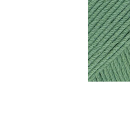
Tomar en consideración que lo
otra, de la misma forma que l
tinte al otro.