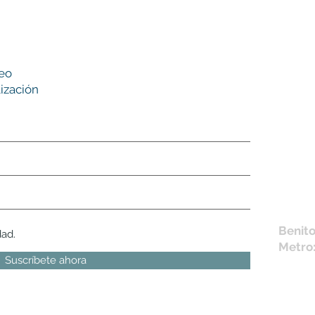
Nues
reo
tie
ización
L,
M, X,
Sábad
Los en
la fich
Móvil 
bichus
Benito
dad.
Metro
Suscríbete ahora