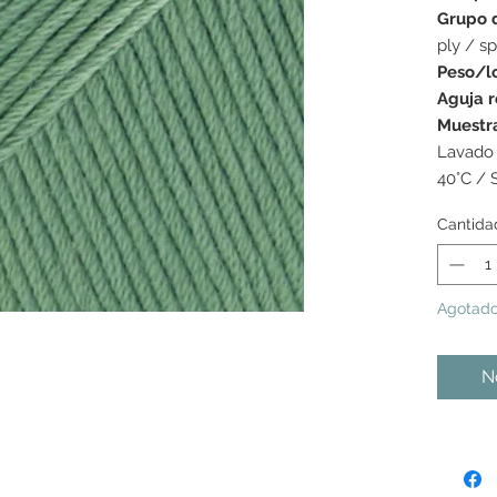
Grupo 
ply / sp
Peso/l
Aguja 
Muestr
Lavado 
40°C / 
Cantida
Agotad
No
s colores mostrados pueden variar de una pantalla a la
as tonalidades pueden variar ligeramente de un lote de