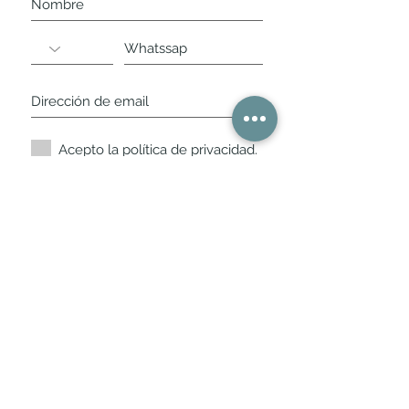
Acepto la política de privacidad.
Suscríbete ahora
Nuestros horarios de
tienda
L,
M, X, J, V: de 10.30 a 20.30hs
Sábados
: 11 a 14 y de 16 a 19hs
Los encontraras siempre actualizados en