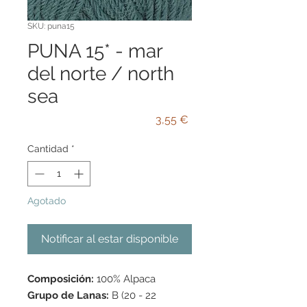
SKU: puna15
PUNA 15* - mar
del norte / north
sea
Precio
3,55 €
Cantidad
*
Agotado
Notificar al estar disponible
Composición:
100% Alpaca
Grupo de Lanas:
B (20 - 22