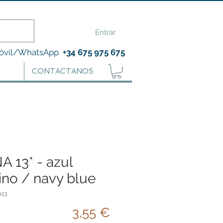
Entrar
óvil/WhatsApp
+34 675 975 675
CONTACTANOS
 13* - azul
ino / navy blue
a13
Precio
3,55 €