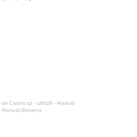
tros horarios de
nda
 J, V: de 10.30 a 20.30hs
os
: 11 a 14 y de 16 a 19hs
contraras siempre actualizados en
a de Google
/ WhatsApp
+34 675 975 675
.es@gmail.com
 de Castro 12 - 28028 - Madrid
: Manuel Becerra