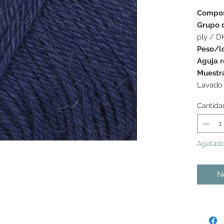
Compos
Grupo 
ply / D
Peso/l
Aguja 
Muestr
Lavado
Cantida
Agotad
No
s colores mostrados pueden variar de una pantalla a la
as tonalidades pueden variar ligeramente de un lote de