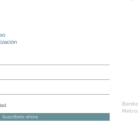
Nues
reo
tie
ización
L,
M, X,
Sábad
Los en
la fich
Móvil 
bichus
Benito
dad.
Metro
Suscríbete ahora