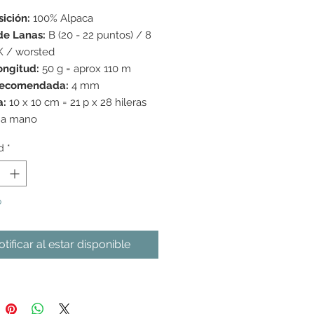
ición:
100% Alpaca
de Lanas:
B (20 - 22 puntos) / 8
K / worsted
ongitud:
50 g = aprox 110 m
recomendada:
4 mm
a:
10 x 10 cm = 21 p x 28 hileras
 a mano
d
*
o
tificar al estar disponible