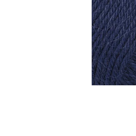
Tomar en consideración que lo
otra, de la misma forma que l
tinte al otro.