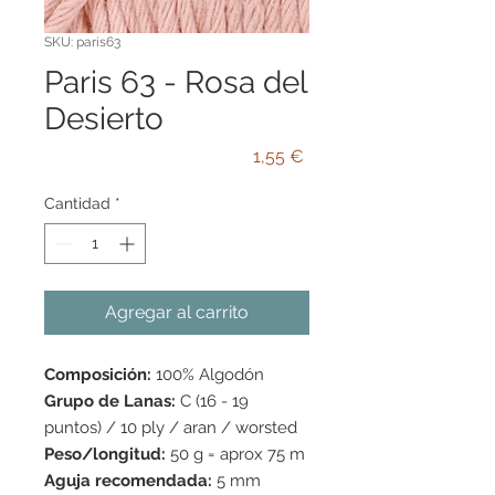
SKU: paris63
Paris 63 - Rosa del
Desierto
Precio
1,55 €
Cantidad
*
Agregar al carrito
Composición:
100% Algodón
Grupo de Lanas:
C (16 - 19
puntos) / 10 ply / aran / worsted
Peso/longitud:
50 g = aprox 75 m
Aguja recomendada:
5 mm