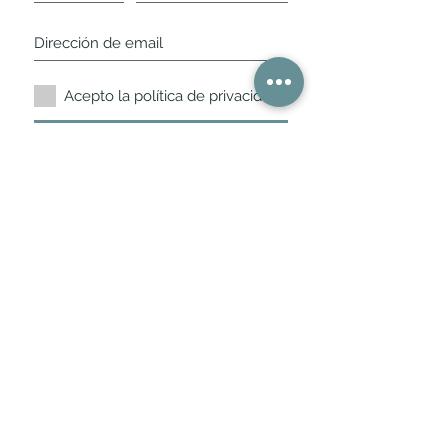
Acepto la política de privacidad.
Suscríbete ahora
Nuestros horarios de
tienda
L,
M, X, J, V: de 10.30 a 20.30hs
Sábados
: 11 a 14 y de 16 a 19hs
Los encontraras siempre actualizados en
la ficha de Google
Móvil / WhatsApp
+34 675 975 675