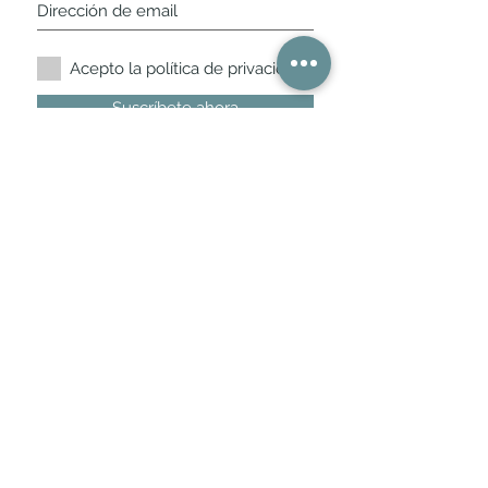
Acepto la política de privacidad.
Suscríbete ahora
Nuestros horarios de
tienda
L,
M, X, J, V: de 10.30 a 20.30hs
Sábados
: 11 a 14 y de 16 a 19hs
Los encontraras siempre actualizados en
la ficha de Google
Móvil / WhatsApp
+34 675 975 675
bichus.es@gmail.com
Benito de Castro
12 - 28028
- Madrid