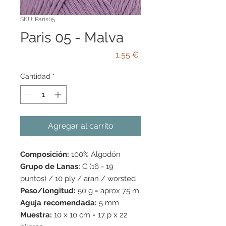
SKU: Paris05
Paris 05 - Malva
Precio
1,55 €
Cantidad
*
Agregar al carrito
Composición:
100% Algodón
Grupo de Lanas:
C (16 - 19
puntos) / 10 ply / aran / worsted
Peso/longitud:
50 g = aprox 75 m
Aguja recomendada:
5 mm
Muestra:
10 x 10 cm = 17 p x 22