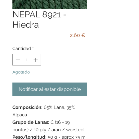
NEPAL 8921 -
Hiedra
Precio
2,60 €
Cantidad
*
Agotado
Notificar al estar disponible
Composición:
65% Lana, 35%
Alpaca
Grupo de Lanas:
C (16 - 19
puntos) / 10 ply / aran / worsted
Peso/longitud:
50 g = aprox 75 m