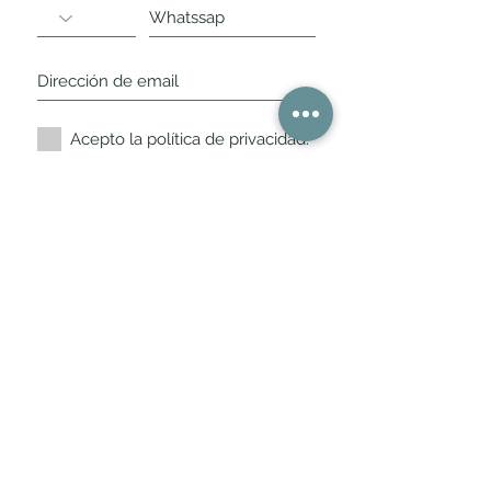
Acepto la política de privacidad.
Suscríbete ahora
Nuestros horarios de
tienda
L,
M, X, J, V: de 10.30 a 20.30hs
Sábados
: 11 a 14 y de 16 a 19hs
Los encontraras siempre actualizados en
la ficha de Google