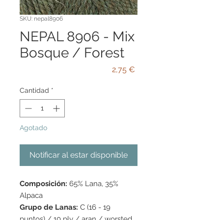
SKU: nepal8906
NEPAL 8906 - Mix
Bosque / Forest
Precio
2,75 €
Cantidad
*
Agotado
Notificar al estar disponible
Composición:
65% Lana, 35%
Alpaca
Grupo de Lanas:
C (16 - 19
puntos) / 10 ply / aran / worsted