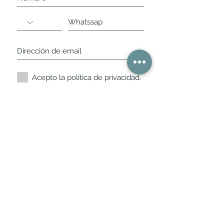
Acepto la política de privacidad.
Suscríbete ahora
Nuestros horarios de
tienda
L,
M, X, J, V: de 10.30 a 20.30hs
Sábados
: 11 a 14 y de 16 a 19hs
Los encontraras siempre actualizados en
la ficha de Google