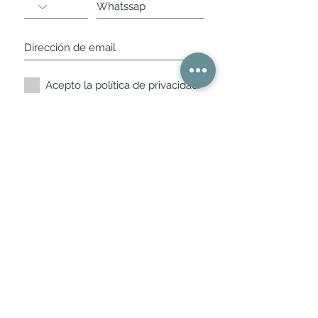
Acepto la política de privacidad.
Suscríbete ahora
Nuestros horarios de
tienda
L,
M, X, J, V: de 10.30 a 20.30hs
Sábados
: 11 a 14 y de 16 a 19hs
Los encontraras siempre actualizados en
la ficha de Google