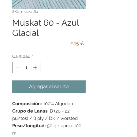
SKU: muskat60
Muskat 60 - Azul
Glacial
Precio
2,15 €
Cantidad
*
Agregar al carrito
Composición:
100% Algodón
Grupo de Lanas:
B (20 - 22
puntos) / 8 ply / DK / worsted
Peso/longitud:
50 g = aprox 100
m