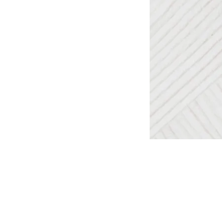
Tomar en consideración que lo
otra, de la misma forma que l
tinte al otro.