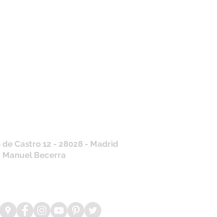
tros horarios de
nda
 J, V: de 10.30 a 20.30hs
os
: 11 a 14 y de 16 a 19hs
contraras siempre actualizados en
a de Google
/ WhatsApp
+34 675 975 675
.es@gmail.com
 de Castro 12 - 28028 - Madrid
: Manuel Becerra