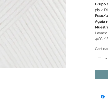
Grupo 
ply / D
Peso/l
Aguja 
Muestr
Lavado 
40°C / 
Cantida
s colores mostrados pueden variar de una pantalla a la
as tonalidades pueden variar ligeramente de un lote de