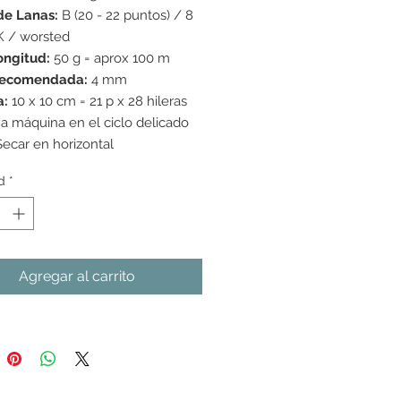
de Lanas:
B (20 - 22 puntos) / 8
K / worsted
ongitud:
50 g = aprox 100 m
recomendada:
4 mm
a:
10 x 10 cm = 21 p x 28 hileras
a máquina en el ciclo delicado
Secar en horizontal
d
*
Agregar al carrito