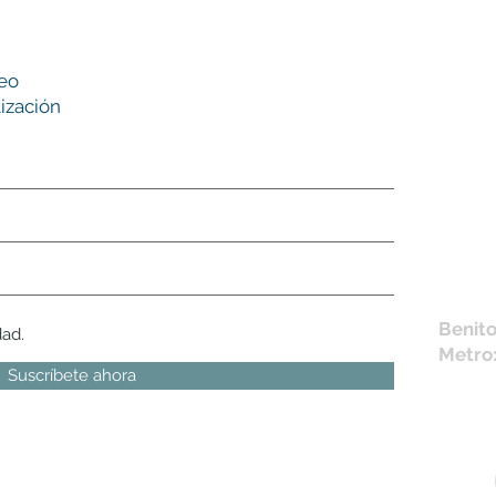
Nues
reo
tie
ización
L,
M, X,
Sábad
Los en
la fich
Móvil 
bichus
Benito
dad.
Metro
Suscríbete ahora