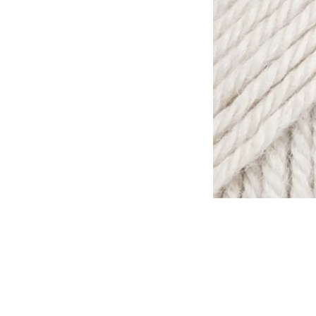
Tomar en consideración que lo
otra, de la misma forma que l
tinte al otro.