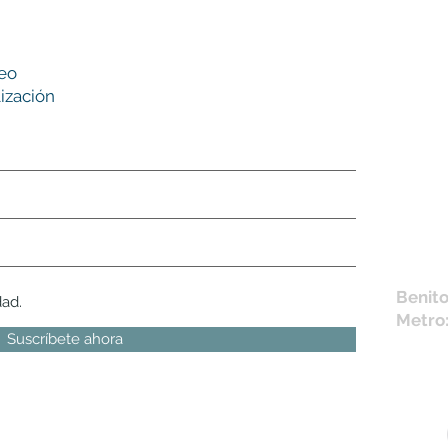
Nues
reo
tie
ización
L,
M, X,
Sábad
Los en
la fich
Móvil 
bichus
Benito
dad.
Metro
Suscríbete ahora