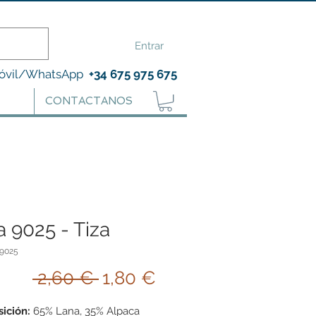
Entrar
óvil/WhatsApp
+34 675 975 675
CONTACTANOS
 9025 - Tiza
a9025
Precio
Precio
 2,60 € 
1,80 €
de
ición:
65% Lana, 35% Alpaca