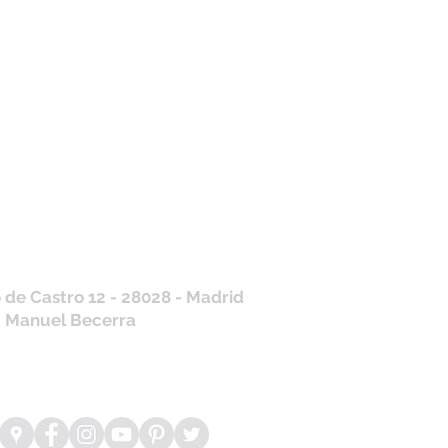
tros horarios de
nda
 J, V: de 10.30 a 20.30hs
os
: 11 a 14 y de 16 a 19hs
contraras siempre actualizados en
a de Google
/ WhatsApp
+34 675 975 675
.es@gmail.com
 de Castro 12 - 28028 - Madrid
: Manuel Becerra