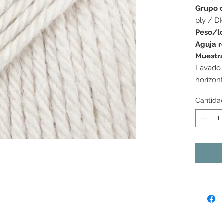
Grupo 
ply / D
Peso/l
Aguja 
Muestr
Lavado
horizont
Cantida
s colores mostrados pueden variar de una pantalla a la
as tonalidades pueden variar ligeramente de un lote de