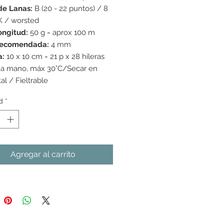
oferta
de Lanas:
B (20 - 22 puntos) / 8
K / worsted
ongitud:
50 g = aprox 100 m
recomendada:
4 mm
a:
10 x 10 cm = 21 p x 28 hileras
 a mano, máx 30°C/Secar en
al / Fieltrable
d
*
Agregar al carrito