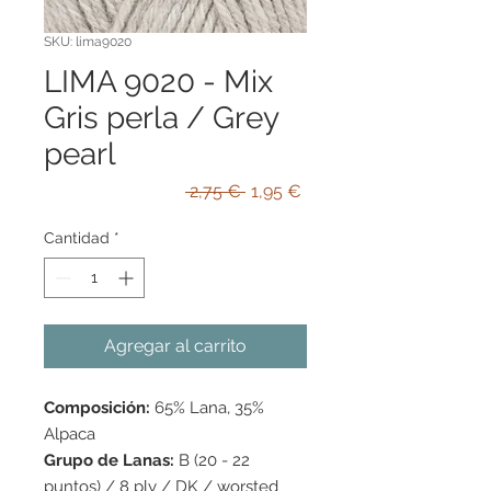
SKU: lima9020
LIMA 9020 - Mix
Gris perla / Grey
pearl
Precio
Precio
 2,75 € 
1,95 €
de
oferta
Cantidad
*
Agregar al carrito
Composición:
65% Lana, 35%
Alpaca
Grupo de Lanas:
B (20 - 22
puntos) / 8 ply / DK / worsted