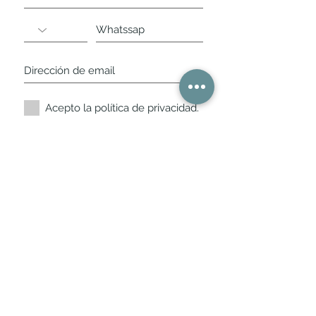
Acepto la política de privacidad.
Suscríbete ahora
Nuestros horarios de
tienda
L,
M, X, J, V: de 10.30 a 20.30hs
Sábados
: 11 a 14 y de 16 a 19hs
Los encontraras siempre actualizados en
la ficha de Google