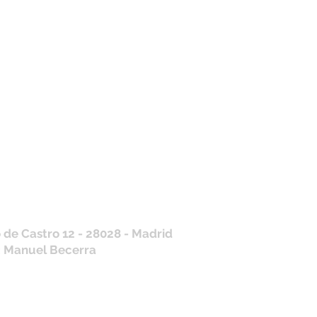
tros horarios de
nda
 J, V: de 10.30 a 20.30hs
os
: 11 a 14 y de 16 a 19hs
contraras siempre actualizados en
a de Google
/ WhatsApp
+34 675 975 675
.es@gmail.com
 de Castro 12 - 28028 - Madrid
: Manuel Becerra