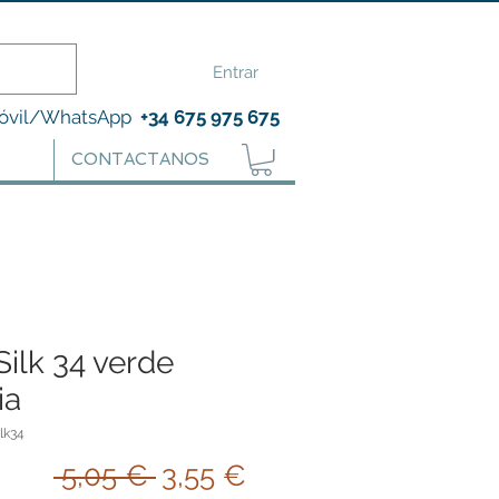
Entrar
óvil/WhatsApp
+34 675 975 675
CONTACTANOS
Silk 34 verde
ia
ilk34
Precio
Precio
 5,05 € 
3,55 €