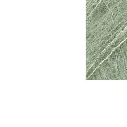
Tomar en consideración que lo
otra, de la misma forma que l
tinte al otro.