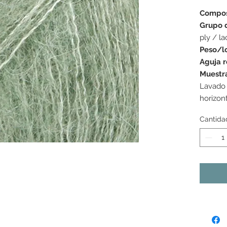
Compos
Grupo 
ply / la
Peso/l
Aguja 
Muestr
Lavado
horizon
Cantida
s colores mostrados pueden variar de una pantalla a la
as tonalidades pueden variar ligeramente de un lote de