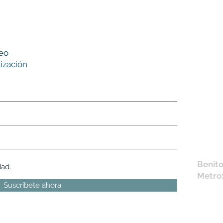
Nues
reo
tie
ización
L,
M, X,
Sábad
Los en
la fich
Móvil 
bichus
Benito
dad.
Metro
Suscríbete ahora