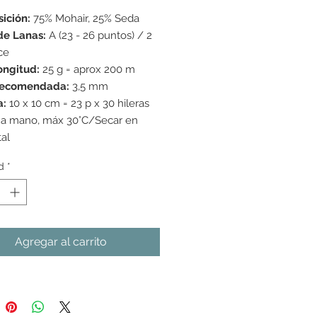
de
ición:
75% Mohair, 25% Seda
oferta
de Lanas:
A (23 - 26 puntos) / 2
ce
ongitud:
25 g = aprox 200 m
recomendada:
3,5 mm
a:
10 x 10 cm = 23 p x 30 hileras
 a mano, máx 30°C/Secar en
tal
d
*
Agregar al carrito