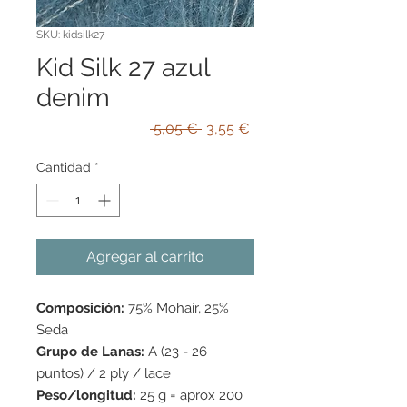
SKU: kidsilk27
Kid Silk 27 azul
denim
Precio
Precio
 5,05 € 
3,55 €
de
oferta
Cantidad
*
Agregar al carrito
Composición:
75% Mohair, 25%
Seda
Grupo de Lanas:
A (23 - 26
puntos) / 2 ply / lace
Peso/longitud:
25 g = aprox 200