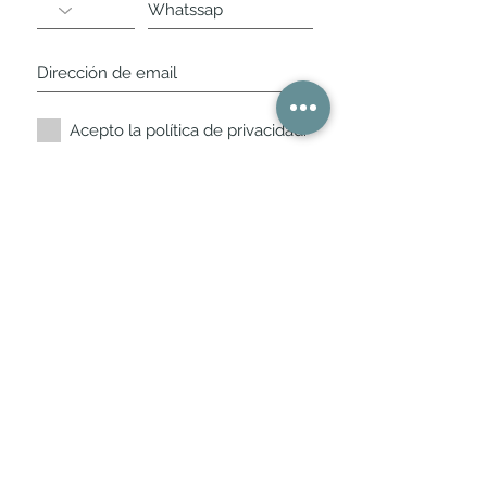
Acepto la política de privacidad.
Suscríbete ahora
Nuestros horarios de
tienda
L,
M, X, J, V: de 10.30 a 20.30hs
Sábados
: 11 a 14 y de 16 a 19hs
Los encontraras siempre actualizados en
la ficha de Google