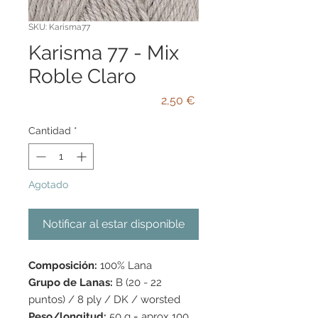
SKU: Karisma77
Karisma 77 - Mix
Roble Claro
Precio
2,50 €
Cantidad
*
Agotado
Notificar al estar disponible
Composición:
100% Lana
Grupo de Lanas:
B (20 - 22
puntos) / 8 ply / DK / worsted
Peso/longitud:
50 g = aprox 100