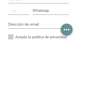
Acepto la política de privacidad.
Suscríbete ahora
Nuestros horarios de
tienda
L,
M, X, J, V: de 10.30 a 20.30hs
Sábados
: 11 a 14 y de 16 a 19hs
Los encontraras siempre actualizados en
la ficha de Google