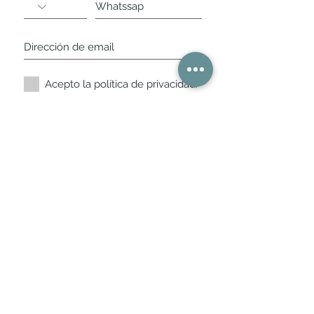
Acepto la política de privacidad.
Suscríbete ahora
Nuestros horarios de
tienda
L,
M, X, J, V: de 10.30 a 20.30hs
Sábados
: 11 a 14 y de 16 a 19hs
Los encontraras siempre actualizados en
la ficha de Google