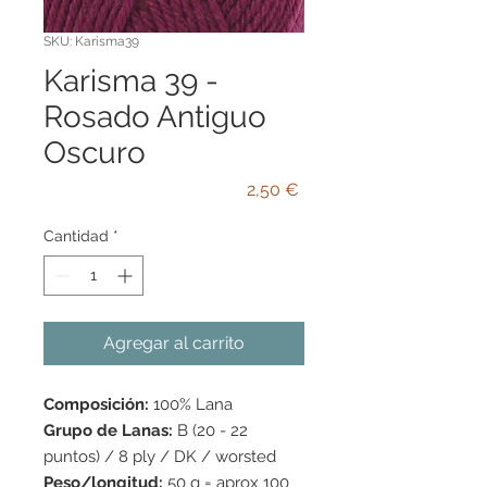
SKU: Karisma39
Karisma 39 -
Rosado Antiguo
Oscuro
Precio
2,50 €
Cantidad
*
Agregar al carrito
Composición:
100% Lana
Grupo de Lanas:
B (20 - 22
puntos) / 8 ply / DK / worsted
Peso/longitud:
50 g = aprox 100