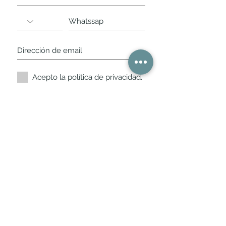
Acepto la política de privacidad.
Suscríbete ahora
Nuestros horarios de
tienda
L,
M, X, J, V: de 10.30 a 20.30hs
Sábados
: 11 a 14 y de 16 a 19hs
Los encontraras siempre actualizados en
la ficha de Google