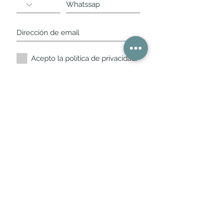
Acepto la política de privacidad.
Suscríbete ahora
Nuestros horarios de
tienda
L,
M, X, J, V: de 10.30 a 20.30hs
Sábados
: 11 a 14 y de 16 a 19hs
Los encontraras siempre actualizados en
la ficha de Google