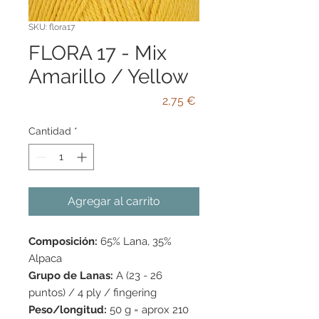
SKU: flora17
FLORA 17 - Mix
Amarillo / Yellow
Precio
2,75 €
Cantidad
*
Agregar al carrito
Composición:
65% Lana, 35%
Alpaca
Grupo de Lanas:
A (23 - 26
puntos) / 4 ply / fingering
Peso/longitud:
50 g = aprox 210