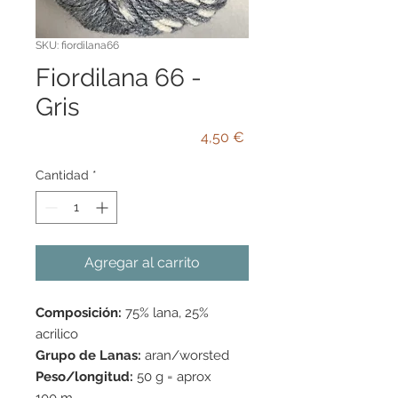
SKU: fiordilana66
Fiordilana 66 -
Gris
Precio
4,50 €
Cantidad
*
Agregar al carrito
Composición:
75% lana, 25%
acrilico
Grupo de Lanas:
aran/worsted
Peso/longitud:
50 g = aprox