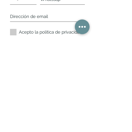
Acepto la política de privacidad.
Suscríbete ahora
Nuestros horarios de
tienda
L,
M, X, J, V: de 10.30 a 20.30hs
Sábados
: 11 a 14 y de 16 a 19hs
Los encontraras siempre actualizados en
la ficha de Google
Móvil / WhatsApp
+34 675 975 675