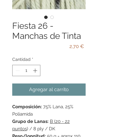
Fiesta 26 -
Manchas de Tinta
Precio
2,70 €
Cantidad
*
Agregar al carrito
Composición:
75% Lana, 25%
Poliamida
Grupo de Lanas:
B (20 - 22
puntos
) / 8 ply / DK
Peso/longitud:
50 g = aprox 110