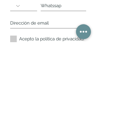
Acepto la política de privacidad.
Suscríbete ahora
Nuestros horarios de
tienda
L,
M, X, J, V: de 10.30 a 20.30hs
Sábados
: 11 a 14 y de 16 a 19hs
Los encontraras siempre actualizados en
la ficha de Google