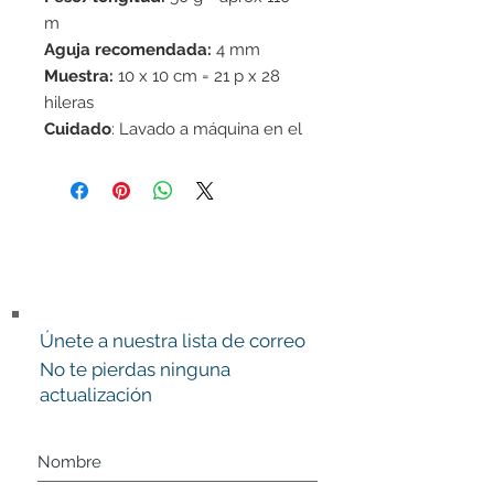
m
Aguja recomendada:
4 mm
Muestra:
10 x 10 cm = 21 p x 28
hileras
Cuidado
: Lavado a máquina en el
ciclo delicado 40°C / No usar
suavizante de telas / Secar en
horizontal
Superwash:
si
Únete a nuestra lista de correo
No te pierdas ninguna
actualización