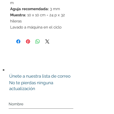
m
Aguja recomendada:
3 mm
Muestra:
10 x 10 cm = 24 p x 32
hileras
Lavado a máquina en el ciclo
delicado 40°C /No usar suavizante
de telas/Secar en horizontal
Únete a nuestra lista de correo
No te pierdas ninguna
actualización