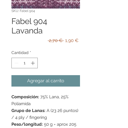
SKU: Fabel 904
Fabel 904
Lavanda
Precio
Precio
 2,70 € 
1,90 €
de
oferta
Cantidad
*
Agregar al carrito
Composición:
75% Lana, 25%
Poliamida
Grupo de Lanas:
A (23 26 puntos)
/ 4 ply / fingering
Peso/longitud:
50 g = aprox 205