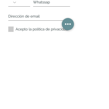
Acepto la política de privacidad.
Suscríbete ahora
Nuestros horarios de
tienda
L,
M, X, J, V: de 10.30 a 20.30hs
Sábados
: 11 a 14 y de 16 a 19hs
Los encontraras siempre actualizados en
la ficha de Google