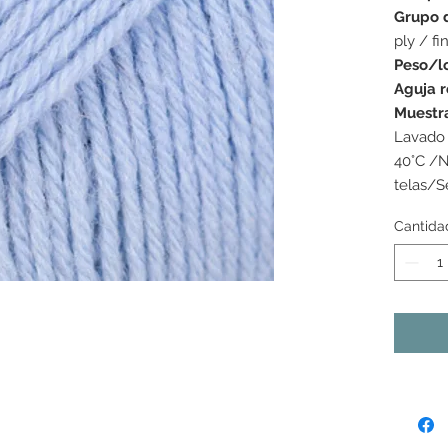
Grupo 
ply / fi
Peso/l
Aguja 
Muestr
Lavado 
40°C /N
telas/S
Cantida
s colores mostrados pueden variar de una pantalla a la
as tonalidades pueden variar ligeramente de un lote de