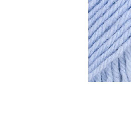
Tomar en consideración que lo
otra, de la misma forma que l
tinte al otro.