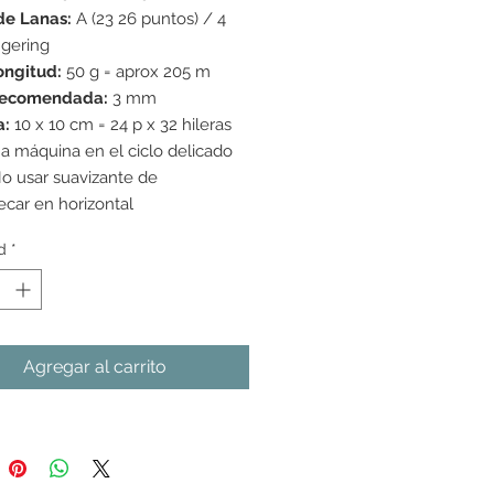
oferta
de Lanas:
A (23 26 puntos) / 4
ngering
ongitud:
50 g = aprox 205 m
recomendada:
3 mm
a:
10 x 10 cm = 24 p x 32 hileras
a máquina en el ciclo delicado
o usar suavizante de
ecar en horizontal
d
*
Agregar al carrito