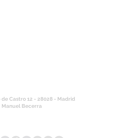
tros horarios de
nda
 J, V: de 10.30 a 20.30hs
os
: 11 a 14 y de 16 a 19hs
contraras siempre actualizados en
a de Google
/ WhatsApp
+34 675 975 675
.es@gmail.com
 de Castro 12 - 28028 - Madrid
: Manuel Becerra