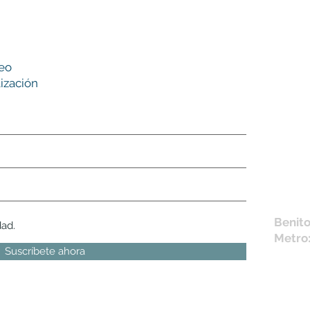
Nues
reo
tie
ización
L,
M, X,
Sábad
Los en
la fich
Móvil 
bichus
Benito
dad.
Metro
Suscríbete ahora