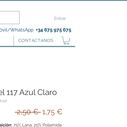
Entrar
óvil/WhatsApp
+34 675 975 675
CONTACTANOS
l 117 Azul Claro
l 117
Precio
Precio
 2,50 € 
1,75 €
de
ición:
75% Lana, 25% Poliamida