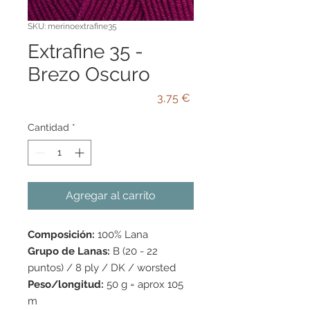
SKU: merinoextrafine35
Extrafine 35 -
Brezo Oscuro
Precio
3,75 €
Cantidad
*
Agregar al carrito
Composición:
100% Lana
Grupo de Lanas:
B (20 - 22
puntos) / 8 ply / DK / worsted
Peso/longitud:
50 g = aprox 105
m