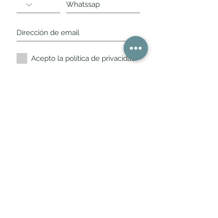
Acepto la política de privacidad.
Suscríbete ahora
Nuestros horarios de
tienda
L,
M, X, J, V: de 10.30 a 20.30hs
Sábados
: 11 a 14 y de 16 a 19hs
Los encontraras siempre actualizados en
la ficha de Google