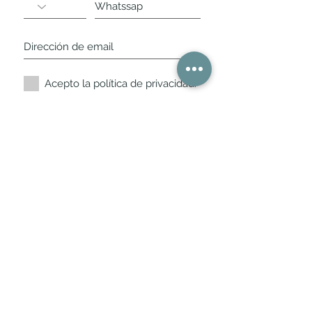
Acepto la política de privacidad.
Suscríbete ahora
Nuestros horarios de
tienda
L,
M, X, J, V: de 10.30 a 20.30hs
Sábados
: 11 a 14 y de 16 a 19hs
Los encontraras siempre actualizados en
la ficha de Google