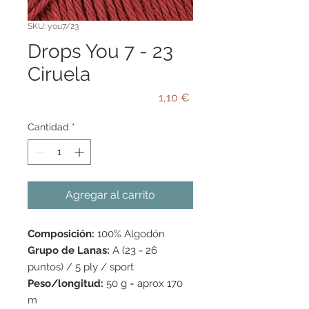
SKU: you7/23
Drops You 7 - 23
Ciruela
Precio
1,10 €
Cantidad
*
Agregar al carrito
Composición:
100% Algodón
Grupo de Lanas:
A (23 - 26
puntos) / 5 ply / sport
Peso/longitud:
50 g = aprox 170
m