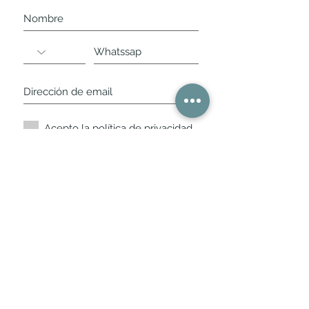
Acepto la política de privacidad.
Suscríbete ahora
Nuestros horarios de
tienda
L,
M, X, J, V: de 10.30 a 20.30hs
Sábados
: 11 a 14 y de 16 a 19hs