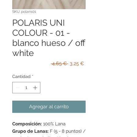
SKU: polaris01
POLARIS UNI
COLOUR - 01 -
blanco hueso / off
white
Precio
Precio
 4,65 € 
3,25 €
de
oferta
Cantidad
*
Agregar al carrito
Composición:
100% Lana
Grupo de Lanas:
F (5 - 8 puntos) /