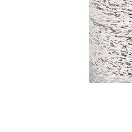
Tomar en consideración que lo
otra, de la misma forma que l
tinte al otro.