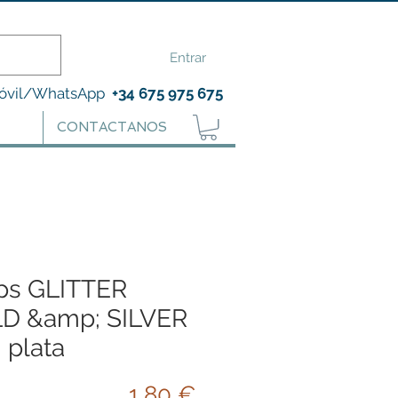
Entrar
óvil/WhatsApp
+34 675 975 675
CONTACTANOS
ps GLITTER
D &amp; SILVER
 plata
Precio
1,80 €