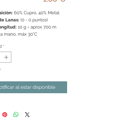
ición:
60% Cupro, 40% Metal
de Lanas:
(0 - 0 puntos)
ongitud:
10 g = aprox 700 m
 a mano, máx 30°C
d
*
o
tificar al estar disponible