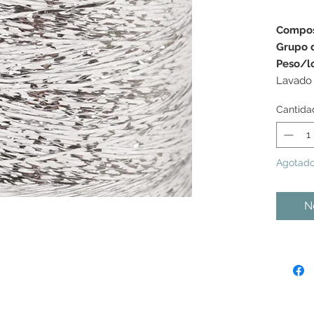
Compos
Grupo 
Peso/l
Lavado
Cantida
Agotad
No
s colores mostrados pueden variar de una pantalla a la
as tonalidades pueden variar ligeramente de un lote de