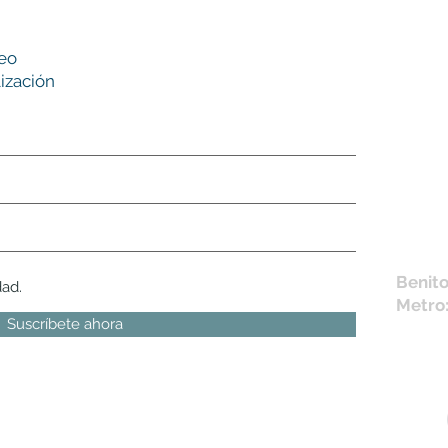
Nues
reo
tie
ización
L,
M, X,
Sábad
Los en
la fich
Móvil 
bichus
Benito
dad.
Metro
Suscríbete ahora