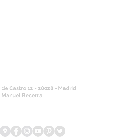
tros horarios de
nda
 J, V: de 10.30 a 20.30hs
os
: 11 a 14 y de 16 a 19hs
contraras siempre actualizados en
a de Google
/ WhatsApp
+34 675 975 675
.es@gmail.com
 de Castro 12 - 28028 - Madrid
: Manuel Becerra