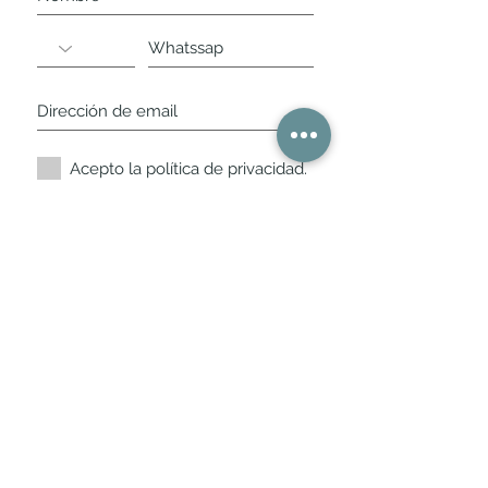
Acepto la política de privacidad.
Suscríbete ahora
Nuestros horarios de
tienda
L,
M, X, J, V: de 10.30 a 20.30hs
Sábados
: 11 a 14 y de 16 a 19hs
Los encontraras siempre actualizados en
la ficha de Google