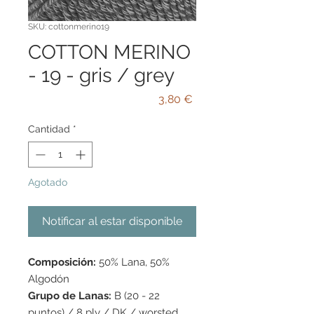
SKU: cottonmerino19
COTTON MERINO
- 19 - gris / grey
Precio
3,80 €
Cantidad
*
Agotado
Notificar al estar disponible
Composición:
50% Lana, 50%
Algodón
Grupo de Lanas:
B (20 - 22
puntos) / 8 ply / DK / worsted