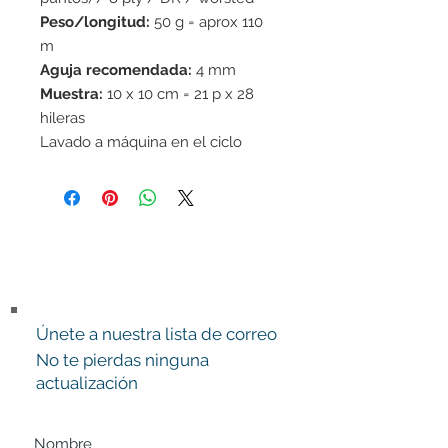
Peso/longitud:
50 g = aprox 110
m
Aguja recomendada:
4 mm
Muestra:
10 x 10 cm = 21 p x 28
hileras
Lavado a máquina en el ciclo
delicado 40°C /No usar suavizante
de telas/Secar en horizontal
Únete a nuestra lista de correo
No te pierdas ninguna
actualización