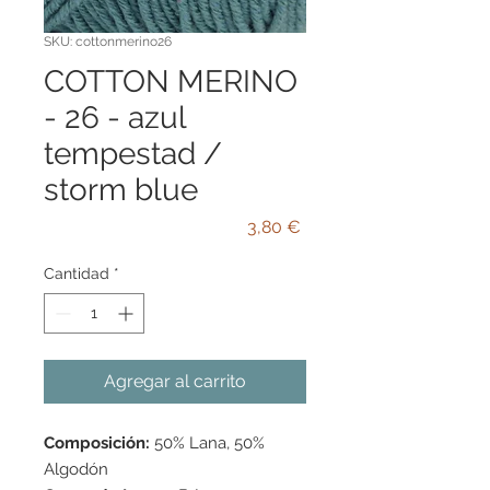
SKU: cottonmerino26
COTTON MERINO
- 26 - azul
tempestad /
storm blue
Precio
3,80 €
Cantidad
*
Agregar al carrito
Composición:
50% Lana, 50%
Algodón