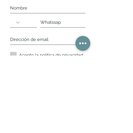
Acepto la política de privacidad.
Suscríbete ahora
Nuestros horarios de
tienda
L,
M, X, J, V: de 10.30 a 20.30hs
Sábados
: 11 a 14 y de 16 a 19hs