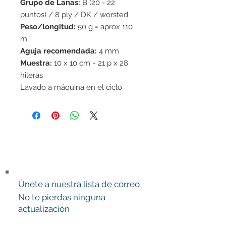
Grupo de Lanas:
B (20 - 22
puntos) / 8 ply / DK / worsted
Peso/longitud:
50 g = aprox 110
m
Aguja recomendada:
4 mm
Muestra:
10 x 10 cm = 21 p x 28
hileras
Lavado a máquina en el ciclo
delicado 40°C /No usar suavizante
de telas/Secar en horizontal
Únete a nuestra lista de correo
No te pierdas ninguna
actualización