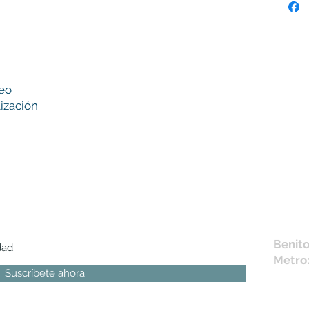
Nues
reo
tie
ización
L,
M, X,
Sábad
Los en
la fich
Móvil 
bichus
Benito
dad.
Metro
Suscríbete ahora