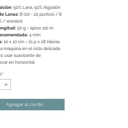
ición:
50% Lana, 50% Algodón
de Lanas:
B (20 - 22 puntos) / 8
K / worsted
ongitud:
50 g = aprox 110 m
recomendada:
4 mm
a:
10 x 10 cm = 21 p x 28 hileras
a máquina en el ciclo delicado
o usar suavizante de
ecar en horizontal
d
*
Agregar al carrito