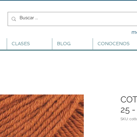
m
CLASES
BLOG
CONOCENOS
COT
25 -
SKU: cot