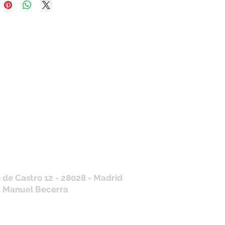
tros horarios de
nda
 J, V: de 10.30 a 20.30hs
os
: 11 a 14 y de 16 a 19hs
contraras siempre actualizados en
a de Google
/ WhatsApp
+34 675 975 675
.es@gmail.com
 de Castro 12 - 28028 - Madrid
: Manuel Becerra