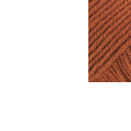
Tomar en consideración que lo
otra, de la misma forma que l
tinte al otro.