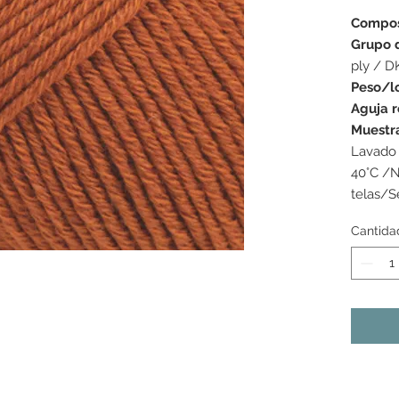
Compos
Grupo 
ply / D
Peso/l
Aguja 
Muestr
Lavado 
40°C /N
telas/S
Cantida
s colores mostrados pueden variar de una pantalla a la
as tonalidades pueden variar ligeramente de un lote de