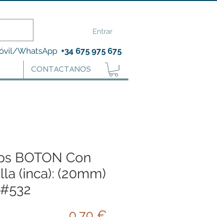
Entrar
óvil/WhatsApp
+34 675 975 675
CONTACTANOS
ps BOTON Con
lla (inca): (20mm)
 #532
Precio
0,70 €