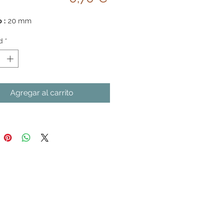
 :
20 mm
d
*
Agregar al carrito