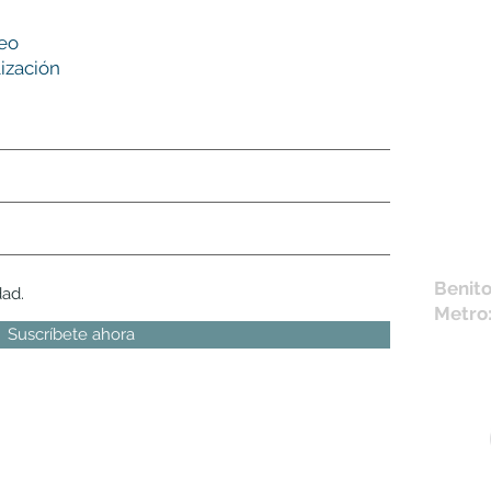
Nues
reo
tie
ización
L,
M, X,
Sábad
Los en
la fich
Móvil 
bichus
Benito
dad.
Metro
Suscríbete ahora