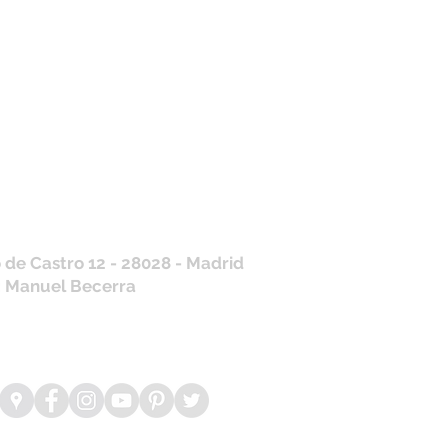
tros horarios de
nda
 J, V: de 10.30 a 20.30hs
os
: 11 a 14 y de 16 a 19hs
contraras siempre actualizados en
a de Google
/ WhatsApp
+34 675 975 675
.es@gmail.com
 de Castro 12 - 28028 - Madrid
: Manuel Becerra