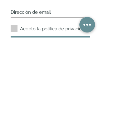
Acepto la política de privacidad.
Suscríbete ahora
Nuestros horarios de
tienda
L,
M, X, J, V: de 10.30 a 20.30hs
Sábados
: 11 a 14 y de 16 a 19hs
Los encontraras siempre actualizados en
la ficha de Google
Móvil / WhatsApp
+34 675 975 675