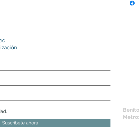
Nues
reo
tie
ización
L,
M, X,
Sábad
Los en
la fich
Móvil 
bichus
Benito
dad.
Metro
Suscríbete ahora