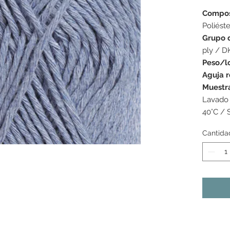
Compos
Poliéste
Grupo 
ply / D
Peso/l
Aguja 
Muestr
Lavado 
40°C / 
Cantida
s colores mostrados pueden variar de una pantalla a la
as tonalidades pueden variar ligeramente de un lote de