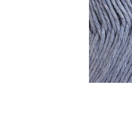
Tomar en consideración que lo
otra, de la misma forma que l
tinte al otro.