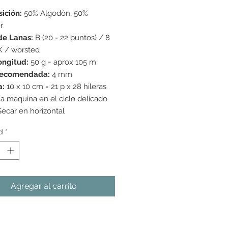
ición:
50% Algodón, 50%
r
de Lanas:
B (20 - 22 puntos) / 8
K / worsted
ongitud:
50 g = aprox 105 m
recomendada:
4 mm
a:
10 x 10 cm = 21 p x 28 hileras
a máquina en el ciclo delicado
Secar en horizontal
d
*
Agregar al carrito