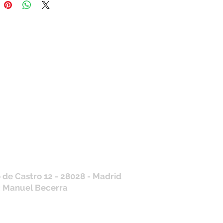
tros horarios de
nda
 J, V: de 10.30 a 20.30hs
os
: 11 a 14 y de 16 a 19hs
contraras siempre actualizados en
a de Google
/ WhatsApp
+34 675 975 675
.es@gmail.com
 de Castro 12 - 28028 - Madrid
: Manuel Becerra