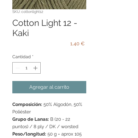
SKU: cottonlight12
Cotton Light 12 -
Kaki
Precio
1,40 €
Cantidad
*
Agregar al carrito
Composición:
50% Algodón, 50%
Poliéster
Grupo de Lanas:
B (20 - 22
puntos) / 8 ply / DK / worsted
Peso/longitud:
50 g = aprox 105