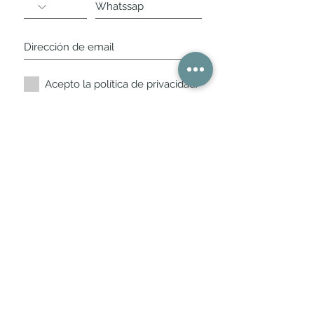
Acepto la política de privacidad.
Suscríbete ahora
Nuestros horarios de
tienda
L,
M, X, J, V: de 10.30 a 20.30hs
Sábados
: 11 a 14 y de 16 a 19hs
Los encontraras siempre actualizados en
la ficha de Google