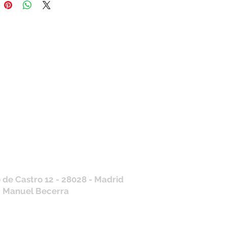
tros horarios de
nda
 J, V: de 10.30 a 20.30hs
os
: 11 a 14 y de 16 a 19hs
contraras siempre actualizados en
a de Google
/ WhatsApp
+34 675 975 675
.es@gmail.com
 de Castro 12 - 28028 - Madrid
: Manuel Becerra