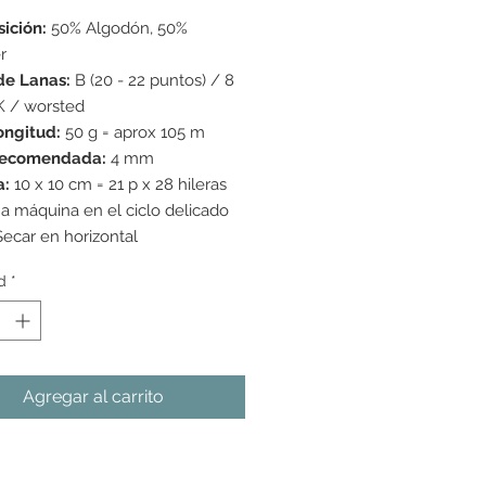
ición:
50% Algodón, 50%
r
de Lanas:
B (20 - 22 puntos) / 8
K / worsted
ongitud:
50 g = aprox 105 m
recomendada:
4 mm
a:
10 x 10 cm = 21 p x 28 hileras
a máquina en el ciclo delicado
Secar en horizontal
d
*
Agregar al carrito