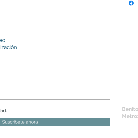
Nues
reo
tie
ización
L,
M, X,
Sábad
Los en
la fich
Móvil 
bichus
Benito
dad.
Metro
Suscríbete ahora