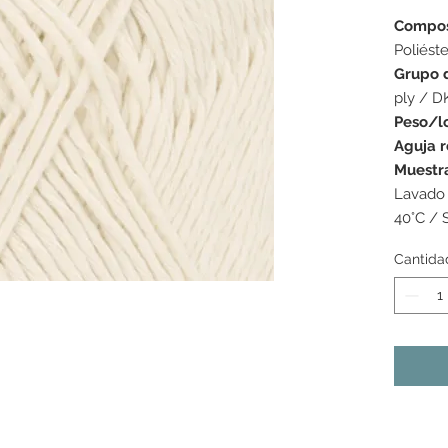
Compos
Poliéste
Grupo 
ply / D
Peso/l
Aguja 
Muestr
Lavado 
40°C / 
Cantida
s colores mostrados pueden variar de una pantalla a la
as tonalidades pueden variar ligeramente de un lote de