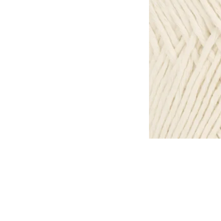
Tomar en consideración que lo
otra, de la misma forma que l
tinte al otro.