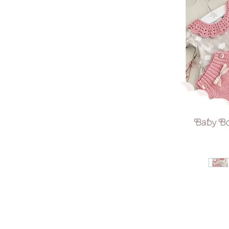
Tomar en consideración que lo
otra, de la misma forma que l
tinte al otro.