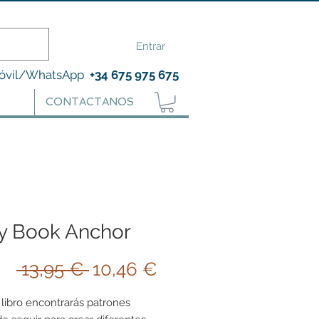
Entrar
óvil/WhatsApp
+34 675 975 675
CONTACTANOS
y Book Anchor
Precio
Precio
 13,95 € 
10,46 €
de
 libro encontrarás patrones
oferta