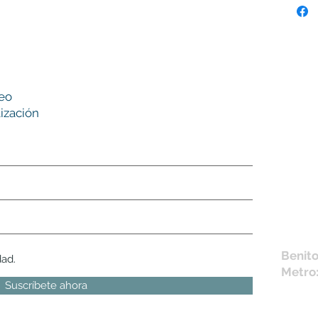
Nues
reo
tie
ización
L,
M, X,
Sábad
Los en
la fich
Móvil 
bichus
Benito
dad.
Metro
Suscríbete ahora