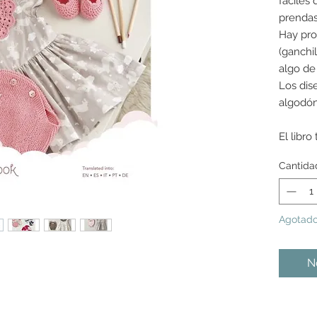
fáciles 
prendas
Hay pro
(ganchi
algo de
Los dis
algodón
El libro
Inglés,
Cantida
Agotad
No
s colores mostrados pueden variar de una pantalla a la
as tonalidades pueden variar ligeramente de un lote de