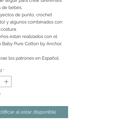
de seguir para crear diferentes
 de bebés.
yectos de punto, crochet
llo) y algunos combinados con
 costura.
eños estan realizados con el
 Baby Pure Cotton by Anchor.
 trae los patrones en Español,
 Italiano, Portugues y Alemán.
d
*
o
tificar al estar disponible