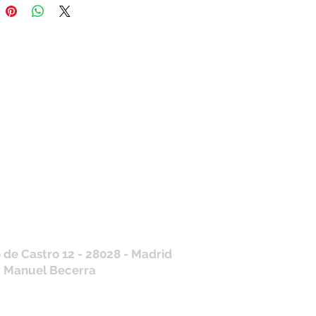
tros horarios de
nda
 J, V: de 10.30 a 20.30hs
os
: 11 a 14 y de 16 a 19hs
contraras siempre actualizados en
a de Google
/ WhatsApp
+34 675 975 675
.es@gmail.com
 de Castro 12 - 28028 - Madrid
: Manuel Becerra