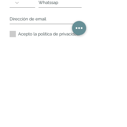
Acepto la política de privacidad.
Suscríbete ahora
Nuestros horarios de
tienda
L,
M, X, J, V: de 10.30 a 20.30hs
Sábados
: 11 a 14 y de 16 a 19hs
Los encontraras siempre actualizados en
la ficha de Google