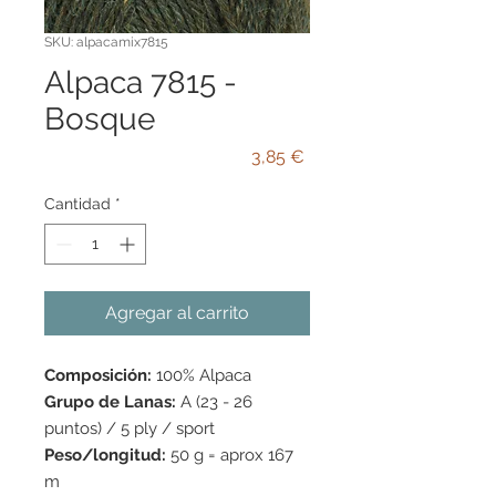
SKU: alpacamix7815
Alpaca 7815 -
Bosque
Precio
3,85 €
Cantidad
*
Agregar al carrito
Composición:
100% Alpaca
Grupo de Lanas:
A (23 - 26
puntos) / 5 ply / sport
Peso/longitud:
50 g = aprox 167
m