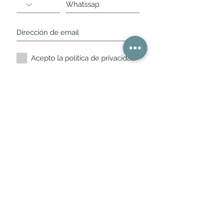
Acepto la política de privacidad.
Suscríbete ahora
Nuestros horarios de
tienda
L,
M, X, J, V: de 10.30 a 20.30hs
Sábados
: 11 a 14 y de 16 a 19hs
Los encontraras siempre actualizados en
la ficha de Google