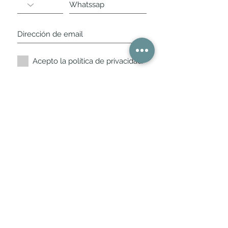
Acepto la política de privacidad.
Suscríbete ahora
Nuestros horarios de
tienda
L,
M, X, J, V: de 10.30 a 20.30hs
Sábados
: 11 a 14 y de 16 a 19hs
Los encontraras siempre actualizados en
la ficha de Google