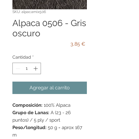
SKU: alpacamix506
Alpaca 0506 - Gris
oscuro
Precio
3,85 €
Cantidad
*
Agregar al carrito
Composición:
100% Alpaca
Grupo de Lanas:
A (23 - 26
puntos) / 5 ply / sport
Peso/longitud:
50 g = aprox 167
m