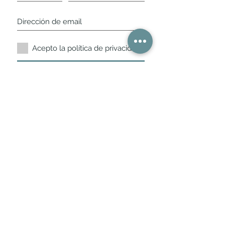
Acepto la política de privacidad.
Suscríbete ahora
Nuestros horarios de
tienda
L,
M, X, J, V: de 10.30 a 20.30hs
Sábados
: 11 a 14 y de 16 a 19hs
Los encontraras siempre actualizados en
la ficha de Google
Móvil / WhatsApp
+34 675 975 675