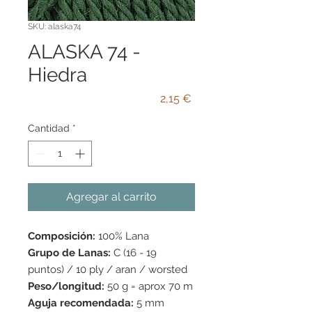
SKU: alaska74
ALASKA 74 -
Hiedra
Precio
2,15 €
Cantidad
*
Agregar al carrito
Composición:
100% Lana
Grupo de Lanas:
C (16 - 19
puntos) / 10 ply / aran / worsted
Peso/longitud:
50 g = aprox 70 m
Aguja recomendada:
5 mm