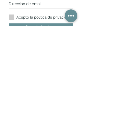
Acepto la política de privacidad.
Suscríbete ahora
Nuestros horarios de
tienda
L,
M, X, J, V: de 10.30 a 20.30hs
Sábados
: 11 a 14 y de 16 a 19hs
Los encontraras siempre actualizados en
la ficha de Google
Móvil / WhatsApp
+34 675 975 675
bichus.es@gmail.com
Benito de Castro
12 - 28028
- Madrid