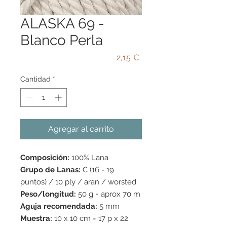
ALASKA 69 -
Blanco Perla
Precio
2,15 €
Cantidad
*
Agregar al carrito
Composición:
100% Lana
Grupo de Lanas:
C (16 - 19
puntos) / 10 ply / aran / worsted
Peso/longitud:
50 g = aprox 70 m
Aguja recomendada:
5 mm
Muestra:
10 x 10 cm = 17 p x 22